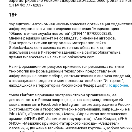
зарегистрировано Роскомнадзором 26.04.2022, реестровая запись
ЭЛ № ФС 77 - 82837
18+
Учредитель: Автономная некоммерческая организация содействи
информированию и просвещению населения "Медиахолдинг
"Общественная служба новостей" (ОГРН 1187700006328).
Мнение редакции может не совпадать с мнением авторов.
При перепечатке или цитировании материалов сайта
Goloskavkaza.com ссылка на источник обязательна, при
использовании в Интернет-изданиях и на сайтах обязательна
прямая гиперссылка на сайт Goloskavkaza.com.
На информационном ресурсе применяются рекомендательные
технологии (информационные технологии предоставления
информации на основе сбора, систематизации и анализа сведений,
относящихся к предпочтениям пользователей сети "Интернет",
находящихся на территории Российской Федерации)".
Подробнее
.
*Meta Platforms признана экстремистской организацией, её
деятельность в России запрещена, а также принадлежащие ей
социальные сети Facebook и Instagram так же запрещены в России.
Экстремистские и террористические организации, запрещенные в
РФ: «АУЕ», «Правый сектор», «Азов», «Украинская повстанческая
армия», «ИГИЛ» (ИГ, Исламское государство), «Аль-Каида», «УНА-
УНСО», «Меджлис крымско-татарского народа», «Свидетели
Иеговы», «Движение Талибан», «Исламская группа», «Добровольчи