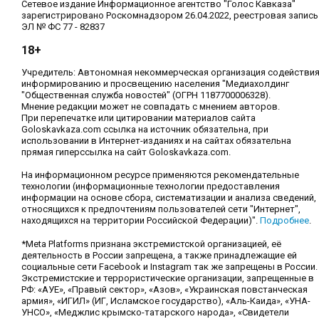
Сетевое издание Информационное агентство "Голос Кавказа"
зарегистрировано Роскомнадзором 26.04.2022, реестровая запись
ЭЛ № ФС 77 - 82837
18+
Учредитель: Автономная некоммерческая организация содействи
информированию и просвещению населения "Медиахолдинг
"Общественная служба новостей" (ОГРН 1187700006328).
Мнение редакции может не совпадать с мнением авторов.
При перепечатке или цитировании материалов сайта
Goloskavkaza.com ссылка на источник обязательна, при
использовании в Интернет-изданиях и на сайтах обязательна
прямая гиперссылка на сайт Goloskavkaza.com.
На информационном ресурсе применяются рекомендательные
технологии (информационные технологии предоставления
информации на основе сбора, систематизации и анализа сведений,
относящихся к предпочтениям пользователей сети "Интернет",
находящихся на территории Российской Федерации)".
Подробнее
.
*Meta Platforms признана экстремистской организацией, её
деятельность в России запрещена, а также принадлежащие ей
социальные сети Facebook и Instagram так же запрещены в России.
Экстремистские и террористические организации, запрещенные в
РФ: «АУЕ», «Правый сектор», «Азов», «Украинская повстанческая
армия», «ИГИЛ» (ИГ, Исламское государство), «Аль-Каида», «УНА-
УНСО», «Меджлис крымско-татарского народа», «Свидетели