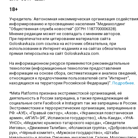
18+
Учредитель: Автономная некоммерческая организация содействи
информированию и просвещению населения "Медиахолдинг
"Общественная служба новостей" (ОГРН 1187700006328).
Мнение редакции может не совпадать с мнением авторов.
При перепечатке или цитировании материалов сайта
Goloskavkaza.com ссылка на источник обязательна, при
использовании в Интернет-изданиях и на сайтах обязательна
прямая гиперссылка на сайт Goloskavkaza.com.
На информационном ресурсе применяются рекомендательные
технологии (информационные технологии предоставления
информации на основе сбора, систематизации и анализа сведений,
относящихся к предпочтениям пользователей сети "Интернет",
находящихся на территории Российской Федерации)".
Подробнее
.
*Meta Platforms признана экстремистской организацией, её
деятельность в России запрещена, а также принадлежащие ей
социальные сети Facebook и Instagram так же запрещены в России.
Экстремистские и террористические организации, запрещенные в
РФ: «АУЕ», «Правый сектор», «Азов», «Украинская повстанческая
армия», «ИГИЛ» (ИГ, Исламское государство), «Аль-Каида», «УНА-
УНСО», «Меджлис крымско-татарского народа», «Свидетели
Иеговы», «Движение Талибан», «Исламская группа», «Добровольчи
рух», «Чёрный комитет», «Мужское государство», «Штабы
Навального» и другие. Перечень иноагентов: Галкин, Моргенштерн,