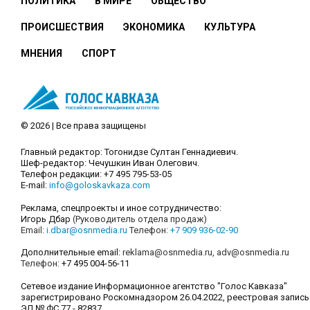
ПОЛИТИКА
В МИРЕ
ОБЩЕСТВО
ПРОИСШЕСТВИЯ
ЭКОНОМИКА
КУЛЬТУРА
МНЕНИЯ
СПОРТ
© 2026 | Все права защищены
Главный редактор: Тогонидзе Султан Геннадиевич.
Шеф-редактор: Чечушкин Иван Олегович.
Телефон редакции: +7 495 795-53-05
E-mail:
info@goloskavkaza.com
Реклама, спецпроекты и иное сотрудничество:
Игорь Дбар
(Руководитель отдела продаж)
Email:
i.dbar@osnmedia.ru
Телефон:
+7 909 936-02-90
Дополнительные email:
reklama@osnmedia.ru
,
adv@osnmedia.ru
Телефон:
+7 495 004-56-11
Сетевое издание Информационное агентство "Голос Кавказа"
зарегистрировано Роскомнадзором 26.04.2022, реестровая запись
ЭЛ № ФС 77 - 82837