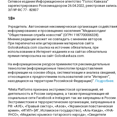
Сетевое издание Информационное агентство "Голос Кавказа"
зарегистрировано Роскомнадзором 26.04.2022, реестровая запись
ЭЛ № ФС 77 - 82837
18+
Учредитель: Автономная некоммерческая организация содействи
информированию и просвещению населения "Медиахолдинг
"Общественная служба новостей" (ОГРН 1187700006328).
Мнение редакции может не совпадать с мнением авторов.
При перепечатке или цитировании материалов сайта
Goloskavkaza.com ссылка на источник обязательна, при
использовании в Интернет-изданиях и на сайтах обязательна
прямая гиперссылка на сайт Goloskavkaza.com.
На информационном ресурсе применяются рекомендательные
технологии (информационные технологии предоставления
информации на основе сбора, систематизации и анализа сведений,
относящихся к предпочтениям пользователей сети "Интернет",
находящихся на территории Российской Федерации)".
Подробнее
.
*Meta Platforms признана экстремистской организацией, её
деятельность в России запрещена, а также принадлежащие ей
социальные сети Facebook и Instagram так же запрещены в России.
Экстремистские и террористические организации, запрещенные в
РФ: «АУЕ», «Правый сектор», «Азов», «Украинская повстанческая
армия», «ИГИЛ» (ИГ, Исламское государство), «Аль-Каида», «УНА-
УНСО», «Меджлис крымско-татарского народа», «Свидетели