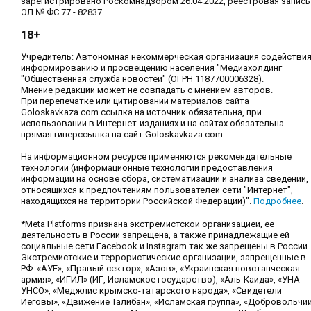
зарегистрировано Роскомнадзором 26.04.2022, реестровая запись
ЭЛ № ФС 77 - 82837
18+
Учредитель: Автономная некоммерческая организация содействи
информированию и просвещению населения "Медиахолдинг
"Общественная служба новостей" (ОГРН 1187700006328).
Мнение редакции может не совпадать с мнением авторов.
При перепечатке или цитировании материалов сайта
Goloskavkaza.com ссылка на источник обязательна, при
использовании в Интернет-изданиях и на сайтах обязательна
прямая гиперссылка на сайт Goloskavkaza.com.
На информационном ресурсе применяются рекомендательные
технологии (информационные технологии предоставления
информации на основе сбора, систематизации и анализа сведений,
относящихся к предпочтениям пользователей сети "Интернет",
находящихся на территории Российской Федерации)".
Подробнее
.
*Meta Platforms признана экстремистской организацией, её
деятельность в России запрещена, а также принадлежащие ей
социальные сети Facebook и Instagram так же запрещены в России.
Экстремистские и террористические организации, запрещенные в
РФ: «АУЕ», «Правый сектор», «Азов», «Украинская повстанческая
армия», «ИГИЛ» (ИГ, Исламское государство), «Аль-Каида», «УНА-
УНСО», «Меджлис крымско-татарского народа», «Свидетели
Иеговы», «Движение Талибан», «Исламская группа», «Добровольчи