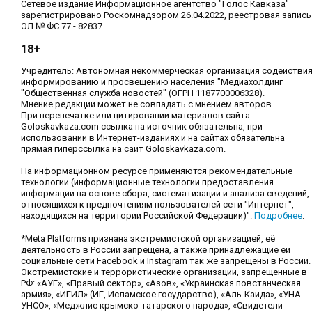
Сетевое издание Информационное агентство "Голос Кавказа"
зарегистрировано Роскомнадзором 26.04.2022, реестровая запись
ЭЛ № ФС 77 - 82837
18+
Учредитель: Автономная некоммерческая организация содействи
информированию и просвещению населения "Медиахолдинг
"Общественная служба новостей" (ОГРН 1187700006328).
Мнение редакции может не совпадать с мнением авторов.
При перепечатке или цитировании материалов сайта
Goloskavkaza.com ссылка на источник обязательна, при
использовании в Интернет-изданиях и на сайтах обязательна
прямая гиперссылка на сайт Goloskavkaza.com.
На информационном ресурсе применяются рекомендательные
технологии (информационные технологии предоставления
информации на основе сбора, систематизации и анализа сведений,
относящихся к предпочтениям пользователей сети "Интернет",
находящихся на территории Российской Федерации)".
Подробнее
.
*Meta Platforms признана экстремистской организацией, её
деятельность в России запрещена, а также принадлежащие ей
социальные сети Facebook и Instagram так же запрещены в России.
Экстремистские и террористические организации, запрещенные в
РФ: «АУЕ», «Правый сектор», «Азов», «Украинская повстанческая
армия», «ИГИЛ» (ИГ, Исламское государство), «Аль-Каида», «УНА-
УНСО», «Меджлис крымско-татарского народа», «Свидетели