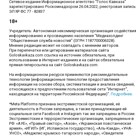
Сетевое издание Информационное агентство "Голос Кавказа"
зарегистрировано Роскомнадзором 26.04.2022, реестровая запись
ЭЛ № ФС 77 - 82837
18+
Учредитель: Автономная некоммерческая организация содействи
информированию и просвещению населения "Медиахолдинг
"Общественная служба новостей" (ОГРН 1187700006328).
Мнение редакции может не совпадать с мнением авторов.
При перепечатке или цитировании материалов сайта
Goloskavkaza.com ссылка на источник обязательна, при
использовании в Интернет-изданиях и на сайтах обязательна
прямая гиперссылка на сайт Goloskavkaza.com.
На информационном ресурсе применяются рекомендательные
технологии (информационные технологии предоставления
информации на основе сбора, систематизации и анализа сведений,
относящихся к предпочтениям пользователей сети "Интернет",
находящихся на территории Российской Федерации)".
Подробнее
.
*Meta Platforms признана экстремистской организацией, её
деятельность в России запрещена, а также принадлежащие ей
социальные сети Facebook и Instagram так же запрещены в России.
Экстремистские и террористические организации, запрещенные в
РФ: «АУЕ», «Правый сектор», «Азов», «Украинская повстанческая
армия», «ИГИЛ» (ИГ, Исламское государство), «Аль-Каида», «УНА-
УНСО», «Меджлис крымско-татарского народа», «Свидетели