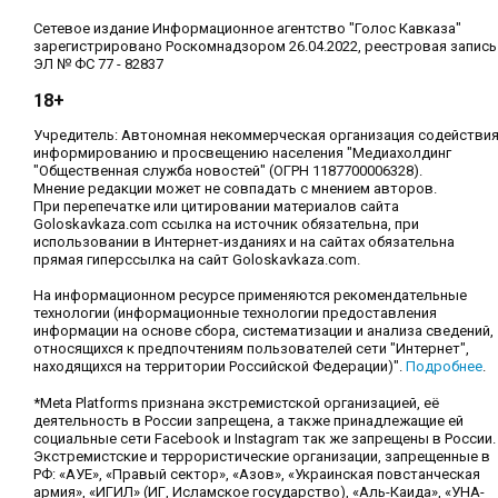
Сетевое издание Информационное агентство "Голос Кавказа"
зарегистрировано Роскомнадзором 26.04.2022, реестровая запись
ЭЛ № ФС 77 - 82837
18+
Учредитель: Автономная некоммерческая организация содействи
информированию и просвещению населения "Медиахолдинг
"Общественная служба новостей" (ОГРН 1187700006328).
Мнение редакции может не совпадать с мнением авторов.
При перепечатке или цитировании материалов сайта
Goloskavkaza.com ссылка на источник обязательна, при
использовании в Интернет-изданиях и на сайтах обязательна
прямая гиперссылка на сайт Goloskavkaza.com.
На информационном ресурсе применяются рекомендательные
технологии (информационные технологии предоставления
информации на основе сбора, систематизации и анализа сведений,
относящихся к предпочтениям пользователей сети "Интернет",
находящихся на территории Российской Федерации)".
Подробнее
.
*Meta Platforms признана экстремистской организацией, её
деятельность в России запрещена, а также принадлежащие ей
социальные сети Facebook и Instagram так же запрещены в России.
Экстремистские и террористические организации, запрещенные в
РФ: «АУЕ», «Правый сектор», «Азов», «Украинская повстанческая
армия», «ИГИЛ» (ИГ, Исламское государство), «Аль-Каида», «УНА-