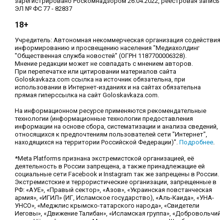
зарегистрировано Роскомнадзором 26.04.2022, реестровая запись
ЭЛ № ФС 77 - 82837
18+
Учредитель: Автономная некоммерческая организация содействи
информированию и просвещению населения "Медиахолдинг
"Общественная служба новостей" (ОГРН 1187700006328).
Мнение редакции может не совпадать с мнением авторов.
При перепечатке или цитировании материалов сайта
Goloskavkaza.com ссылка на источник обязательна, при
использовании в Интернет-изданиях и на сайтах обязательна
прямая гиперссылка на сайт Goloskavkaza.com.
На информационном ресурсе применяются рекомендательные
технологии (информационные технологии предоставления
информации на основе сбора, систематизации и анализа сведений,
относящихся к предпочтениям пользователей сети "Интернет",
находящихся на территории Российской Федерации)".
Подробнее
.
*Meta Platforms признана экстремистской организацией, её
деятельность в России запрещена, а также принадлежащие ей
социальные сети Facebook и Instagram так же запрещены в России.
Экстремистские и террористические организации, запрещенные в
РФ: «АУЕ», «Правый сектор», «Азов», «Украинская повстанческая
армия», «ИГИЛ» (ИГ, Исламское государство), «Аль-Каида», «УНА-
УНСО», «Меджлис крымско-татарского народа», «Свидетели
Иеговы», «Движение Талибан», «Исламская группа», «Добровольчи