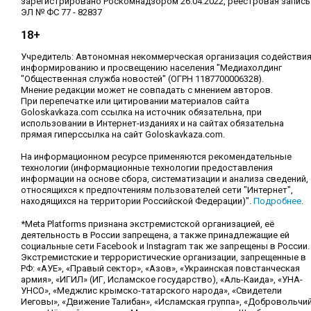
зарегистрировано Роскомнадзором 26.04.2022, реестровая запись
ЭЛ № ФС 77 - 82837
18+
Учредитель: Автономная некоммерческая организация содействи
информированию и просвещению населения "Медиахолдинг
"Общественная служба новостей" (ОГРН 1187700006328).
Мнение редакции может не совпадать с мнением авторов.
При перепечатке или цитировании материалов сайта
Goloskavkaza.com ссылка на источник обязательна, при
использовании в Интернет-изданиях и на сайтах обязательна
прямая гиперссылка на сайт Goloskavkaza.com.
На информационном ресурсе применяются рекомендательные
технологии (информационные технологии предоставления
информации на основе сбора, систематизации и анализа сведений,
относящихся к предпочтениям пользователей сети "Интернет",
находящихся на территории Российской Федерации)".
Подробнее
.
*Meta Platforms признана экстремистской организацией, её
деятельность в России запрещена, а также принадлежащие ей
социальные сети Facebook и Instagram так же запрещены в России.
Экстремистские и террористические организации, запрещенные в
РФ: «АУЕ», «Правый сектор», «Азов», «Украинская повстанческая
армия», «ИГИЛ» (ИГ, Исламское государство), «Аль-Каида», «УНА-
УНСО», «Меджлис крымско-татарского народа», «Свидетели
Иеговы», «Движение Талибан», «Исламская группа», «Добровольчи