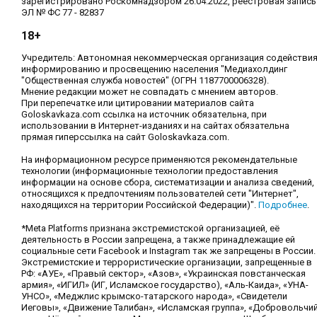
зарегистрировано Роскомнадзором 26.04.2022, реестровая запись
ЭЛ № ФС 77 - 82837
18+
Учредитель: Автономная некоммерческая организация содействи
информированию и просвещению населения "Медиахолдинг
"Общественная служба новостей" (ОГРН 1187700006328).
Мнение редакции может не совпадать с мнением авторов.
При перепечатке или цитировании материалов сайта
Goloskavkaza.com ссылка на источник обязательна, при
использовании в Интернет-изданиях и на сайтах обязательна
прямая гиперссылка на сайт Goloskavkaza.com.
На информационном ресурсе применяются рекомендательные
технологии (информационные технологии предоставления
информации на основе сбора, систематизации и анализа сведений,
относящихся к предпочтениям пользователей сети "Интернет",
находящихся на территории Российской Федерации)".
Подробнее
.
*Meta Platforms признана экстремистской организацией, её
деятельность в России запрещена, а также принадлежащие ей
социальные сети Facebook и Instagram так же запрещены в России.
Экстремистские и террористические организации, запрещенные в
РФ: «АУЕ», «Правый сектор», «Азов», «Украинская повстанческая
армия», «ИГИЛ» (ИГ, Исламское государство), «Аль-Каида», «УНА-
УНСО», «Меджлис крымско-татарского народа», «Свидетели
Иеговы», «Движение Талибан», «Исламская группа», «Добровольчи