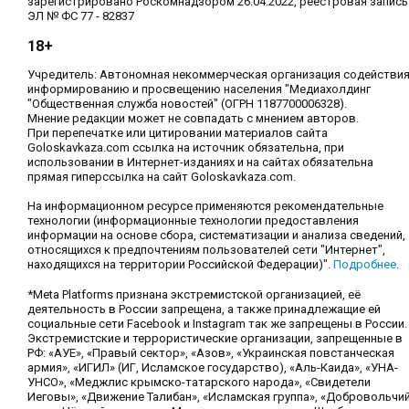
зарегистрировано Роскомнадзором 26.04.2022, реестровая запись
ЭЛ № ФС 77 - 82837
18+
Учредитель: Автономная некоммерческая организация содействи
информированию и просвещению населения "Медиахолдинг
"Общественная служба новостей" (ОГРН 1187700006328).
Мнение редакции может не совпадать с мнением авторов.
При перепечатке или цитировании материалов сайта
Goloskavkaza.com ссылка на источник обязательна, при
использовании в Интернет-изданиях и на сайтах обязательна
прямая гиперссылка на сайт Goloskavkaza.com.
На информационном ресурсе применяются рекомендательные
технологии (информационные технологии предоставления
информации на основе сбора, систематизации и анализа сведений,
относящихся к предпочтениям пользователей сети "Интернет",
находящихся на территории Российской Федерации)".
Подробнее
.
*Meta Platforms признана экстремистской организацией, её
деятельность в России запрещена, а также принадлежащие ей
социальные сети Facebook и Instagram так же запрещены в России.
Экстремистские и террористические организации, запрещенные в
РФ: «АУЕ», «Правый сектор», «Азов», «Украинская повстанческая
армия», «ИГИЛ» (ИГ, Исламское государство), «Аль-Каида», «УНА-
УНСО», «Меджлис крымско-татарского народа», «Свидетели
Иеговы», «Движение Талибан», «Исламская группа», «Добровольчи