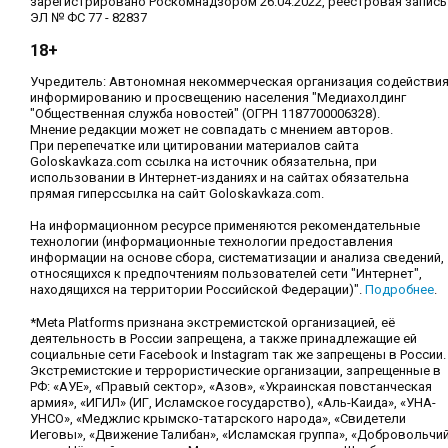
зарегистрировано Роскомнадзором 26.04.2022, реестровая запись
ЭЛ № ФС 77 - 82837
18+
Учредитель: Автономная некоммерческая организация содействи
информированию и просвещению населения "Медиахолдинг
"Общественная служба новостей" (ОГРН 1187700006328).
Мнение редакции может не совпадать с мнением авторов.
При перепечатке или цитировании материалов сайта
Goloskavkaza.com ссылка на источник обязательна, при
использовании в Интернет-изданиях и на сайтах обязательна
прямая гиперссылка на сайт Goloskavkaza.com.
На информационном ресурсе применяются рекомендательные
технологии (информационные технологии предоставления
информации на основе сбора, систематизации и анализа сведений,
относящихся к предпочтениям пользователей сети "Интернет",
находящихся на территории Российской Федерации)".
Подробнее
.
*Meta Platforms признана экстремистской организацией, её
деятельность в России запрещена, а также принадлежащие ей
социальные сети Facebook и Instagram так же запрещены в России.
Экстремистские и террористические организации, запрещенные в
РФ: «АУЕ», «Правый сектор», «Азов», «Украинская повстанческая
армия», «ИГИЛ» (ИГ, Исламское государство), «Аль-Каида», «УНА-
УНСО», «Меджлис крымско-татарского народа», «Свидетели
Иеговы», «Движение Талибан», «Исламская группа», «Добровольчи