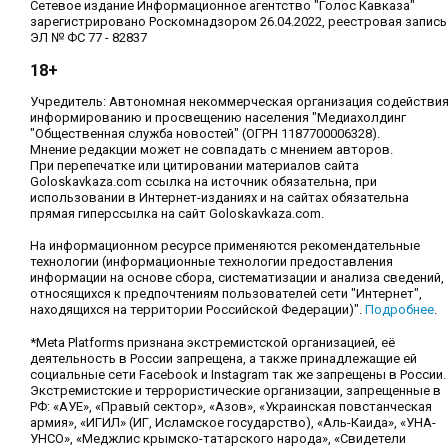
Сетевое издание Информационное агентство "Голос Кавказа"
зарегистрировано Роскомнадзором 26.04.2022, реестровая запись
ЭЛ № ФС 77 - 82837
18+
Учредитель: Автономная некоммерческая организация содействи
информированию и просвещению населения "Медиахолдинг
"Общественная служба новостей" (ОГРН 1187700006328).
Мнение редакции может не совпадать с мнением авторов.
При перепечатке или цитировании материалов сайта
Goloskavkaza.com ссылка на источник обязательна, при
использовании в Интернет-изданиях и на сайтах обязательна
прямая гиперссылка на сайт Goloskavkaza.com.
На информационном ресурсе применяются рекомендательные
технологии (информационные технологии предоставления
информации на основе сбора, систематизации и анализа сведений,
относящихся к предпочтениям пользователей сети "Интернет",
находящихся на территории Российской Федерации)".
Подробнее
.
*Meta Platforms признана экстремистской организацией, её
деятельность в России запрещена, а также принадлежащие ей
социальные сети Facebook и Instagram так же запрещены в России.
Экстремистские и террористические организации, запрещенные в
РФ: «АУЕ», «Правый сектор», «Азов», «Украинская повстанческая
армия», «ИГИЛ» (ИГ, Исламское государство), «Аль-Каида», «УНА-
УНСО», «Меджлис крымско-татарского народа», «Свидетели