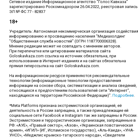
Сетевое издание Информационное агентство "Голос Кавказа"
зарегистрировано Роскомнадзором 26.04.2022, реестровая запись
ЭЛ № ФС 77 - 82837
18+
Учредитель: Автономная некоммерческая организация содействи
информированию и просвещению населения "Медиахолдинг
"Общественная служба новостей" (ОГРН 1187700006328).
Мнение редакции может не совпадать с мнением авторов.
При перепечатке или цитировании материалов сайта
Goloskavkaza.com ссылка на источник обязательна, при
использовании в Интернет-изданиях и на сайтах обязательна
прямая гиперссылка на сайт Goloskavkaza.com.
На информационном ресурсе применяются рекомендательные
технологии (информационные технологии предоставления
информации на основе сбора, систематизации и анализа сведений,
относящихся к предпочтениям пользователей сети "Интернет",
находящихся на территории Российской Федерации)".
Подробнее
.
*Meta Platforms признана экстремистской организацией, её
деятельность в России запрещена, а также принадлежащие ей
социальные сети Facebook и Instagram так же запрещены в России.
Экстремистские и террористические организации, запрещенные в
РФ: «АУЕ», «Правый сектор», «Азов», «Украинская повстанческая
армия», «ИГИЛ» (ИГ, Исламское государство), «Аль-Каида», «УНА-
УНСО», «Меджлис крымско-татарского народа», «Свидетели