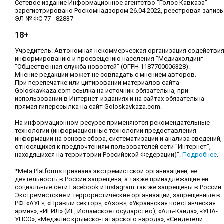
Сетевое издание Информационное агентство "Голос Кавказа"
зарегистрировано Роскомнадзором 26.04.2022, реестровая запись
ЭЛ № ФС 77 - 82837
18+
Учредитель: Автономная некоммерческая организация содействи
информированию и просвещению населения "Медиахолдинг
"Общественная служба новостей" (ОГРН 1187700006328).
Мнение редакции может не совпадать с мнением авторов.
При перепечатке или цитировании материалов сайта
Goloskavkaza.com ссылка на источник обязательна, при
использовании в Интернет-изданиях и на сайтах обязательна
прямая гиперссылка на сайт Goloskavkaza.com.
На информационном ресурсе применяются рекомендательные
технологии (информационные технологии предоставления
информации на основе сбора, систематизации и анализа сведений,
относящихся к предпочтениям пользователей сети "Интернет",
находящихся на территории Российской Федерации)".
Подробнее
.
*Meta Platforms признана экстремистской организацией, её
деятельность в России запрещена, а также принадлежащие ей
социальные сети Facebook и Instagram так же запрещены в России.
Экстремистские и террористические организации, запрещенные в
РФ: «АУЕ», «Правый сектор», «Азов», «Украинская повстанческая
армия», «ИГИЛ» (ИГ, Исламское государство), «Аль-Каида», «УНА-
УНСО», «Меджлис крымско-татарского народа», «Свидетели