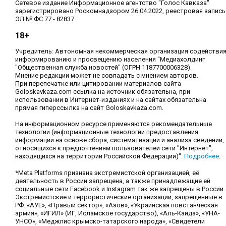
Сетевое издание Информационное агентство "Голос Кавказа"
зарегистрировано Роскомнадзором 26.04.2022, реестровая запись
ЭЛ № ФС 77 - 82837
18+
Учредитель: Автономная некоммерческая организация содействи
информированию и просвещению населения "Медиахолдинг
"Общественная служба новостей" (ОГРН 1187700006328).
Мнение редакции может не совпадать с мнением авторов.
При перепечатке или цитировании материалов сайта
Goloskavkaza.com ссылка на источник обязательна, при
использовании в Интернет-изданиях и на сайтах обязательна
прямая гиперссылка на сайт Goloskavkaza.com.
На информационном ресурсе применяются рекомендательные
технологии (информационные технологии предоставления
информации на основе сбора, систематизации и анализа сведений,
относящихся к предпочтениям пользователей сети "Интернет",
находящихся на территории Российской Федерации)".
Подробнее
.
*Meta Platforms признана экстремистской организацией, её
деятельность в России запрещена, а также принадлежащие ей
социальные сети Facebook и Instagram так же запрещены в России.
Экстремистские и террористические организации, запрещенные в
РФ: «АУЕ», «Правый сектор», «Азов», «Украинская повстанческая
армия», «ИГИЛ» (ИГ, Исламское государство), «Аль-Каида», «УНА-
УНСО», «Меджлис крымско-татарского народа», «Свидетели