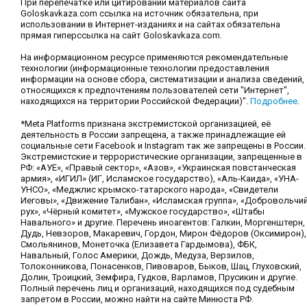
При перепечатке или цитировании материалов сайта
Goloskavkaza.com ссылка на источник обязательна, при
использовании в Интернет-изданиях и на сайтах обязательна
прямая гиперссылка на сайт Goloskavkaza.com.
На информационном ресурсе применяются рекомендательные
технологии (информационные технологии предоставления
информации на основе сбора, систематизации и анализа сведений,
относящихся к предпочтениям пользователей сети "Интернет",
находящихся на территории Российской Федерации)".
Подробнее
.
*Meta Platforms признана экстремистской организацией, её
деятельность в России запрещена, а также принадлежащие ей
социальные сети Facebook и Instagram так же запрещены в России.
Экстремистские и террористические организации, запрещенные в
РФ: «АУЕ», «Правый сектор», «Азов», «Украинская повстанческая
армия», «ИГИЛ» (ИГ, Исламское государство), «Аль-Каида», «УНА-
УНСО», «Меджлис крымско-татарского народа», «Свидетели
Иеговы», «Движение Талибан», «Исламская группа», «Добровольчи
рух», «Чёрный комитет», «Мужское государство», «Штабы
Навального» и другие. Перечень иноагентов: Галкин, Моргенштерн,
Дудь, Невзоров, Макаревич, Гордон, Мирон Фёдоров (Оксимирон),
Смольянинов, Монеточка (Елизавета Гардымова), ФБК,
Навальный, Голос Америки, Дождь, Медуза, Верзилов,
Толоконникова, Понасенков, Пивоваров, Быков, Шац, Глуховский,
Долин, Троицкий, Земфира, Гудков, Варламов, Прусикин и другие.
Полный перечень лиц и организаций, находящихся под судебным
запретом в России, можно найти на сайте Минюста РФ.