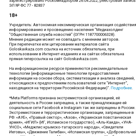
зарегистрировано Роскомнадзором 26.04.2022, реестровая запись
ЭЛ № ФС 77 - 82837
18+
Учредитель: Автономная некоммерческая организация содействи
информированию и просвещению населения "Медиахолдинг
"Общественная служба новостей" (ОГРН 1187700006328).
Мнение редакции может не совпадать с мнением авторов.
При перепечатке или цитировании материалов сайта
Goloskavkaza.com ссылка на источник обязательна, при
использовании в Интернет-изданиях и на сайтах обязательна
прямая гиперссылка на сайт Goloskavkaza.com.
На информационном ресурсе применяются рекомендательные
технологии (информационные технологии предоставления
информации на основе сбора, систематизации и анализа сведений,
относящихся к предпочтениям пользователей сети "Интернет",
находящихся на территории Российской Федерации)".
Подробнее
.
*Meta Platforms признана экстремистской организацией, её
деятельность в России запрещена, а также принадлежащие ей
социальные сети Facebook и Instagram так же запрещены в России.
Экстремистские и террористические организации, запрещенные в
РФ: «АУЕ», «Правый сектор», «Азов», «Украинская повстанческая
армия», «ИГИЛ» (ИГ, Исламское государство), «Аль-Каида», «УНА-
УНСО», «Меджлис крымско-татарского народа», «Свидетели
Иеговы», «Движение Талибан», «Исламская группа», «Добровольчи