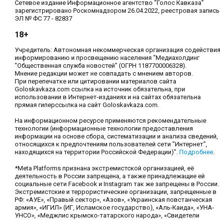
Сетевое издание Информационное агентство "Голос Кавказа"
зарегистрировано Роскомнадзором 26.04.2022, реестровая запись
ЭЛ № ФС 77 - 82837
18+
Учредитель: Автономная некоммерческая организация содействи
информированию и просвещению населения "Медиахолдинг
"Общественная служба новостей" (ОГРН 1187700006328).
Мнение редакции может не совпадать с мнением авторов.
При перепечатке или цитировании материалов сайта
Goloskavkaza.com ссылка на источник обязательна, при
использовании в Интернет-изданиях и на сайтах обязательна
прямая гиперссылка на сайт Goloskavkaza.com.
На информационном ресурсе применяются рекомендательные
технологии (информационные технологии предоставления
информации на основе сбора, систематизации и анализа сведений,
относящихся к предпочтениям пользователей сети "Интернет",
находящихся на территории Российской Федерации)".
Подробнее
.
*Meta Platforms признана экстремистской организацией, её
деятельность в России запрещена, а также принадлежащие ей
социальные сети Facebook и Instagram так же запрещены в России.
Экстремистские и террористические организации, запрещенные в
РФ: «АУЕ», «Правый сектор», «Азов», «Украинская повстанческая
армия», «ИГИЛ» (ИГ, Исламское государство), «Аль-Каида», «УНА-
УНСО», «Меджлис крымско-татарского народа», «Свидетели