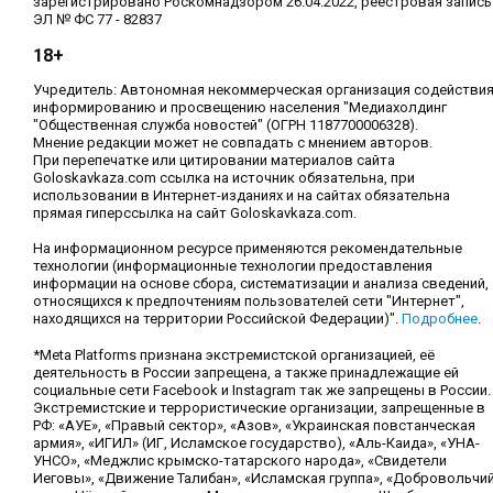
зарегистрировано Роскомнадзором 26.04.2022, реестровая запись
ЭЛ № ФС 77 - 82837
18+
Учредитель: Автономная некоммерческая организация содействи
информированию и просвещению населения "Медиахолдинг
"Общественная служба новостей" (ОГРН 1187700006328).
Мнение редакции может не совпадать с мнением авторов.
При перепечатке или цитировании материалов сайта
Goloskavkaza.com ссылка на источник обязательна, при
использовании в Интернет-изданиях и на сайтах обязательна
прямая гиперссылка на сайт Goloskavkaza.com.
На информационном ресурсе применяются рекомендательные
технологии (информационные технологии предоставления
информации на основе сбора, систематизации и анализа сведений,
относящихся к предпочтениям пользователей сети "Интернет",
находящихся на территории Российской Федерации)".
Подробнее
.
*Meta Platforms признана экстремистской организацией, её
деятельность в России запрещена, а также принадлежащие ей
социальные сети Facebook и Instagram так же запрещены в России.
Экстремистские и террористические организации, запрещенные в
РФ: «АУЕ», «Правый сектор», «Азов», «Украинская повстанческая
армия», «ИГИЛ» (ИГ, Исламское государство), «Аль-Каида», «УНА-
УНСО», «Меджлис крымско-татарского народа», «Свидетели
Иеговы», «Движение Талибан», «Исламская группа», «Добровольчи