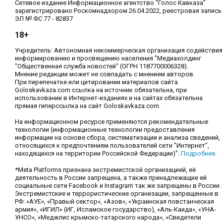
Сетевое издание Информационное агентство "Голос Кавказа"
зарегистрировано Роскомнадзором 26.04.2022, реестровая запись
ЭЛ № ФС 77 - 82837
18+
Учредитель: Автономная некоммерческая организация содействи
информированию и просвещению населения "Медиахолдинг
"Общественная служба новостей" (ОГРН 1187700006328).
Мнение редакции может не совпадать с мнением авторов.
При перепечатке или цитировании материалов сайта
Goloskavkaza.com ссылка на источник обязательна, при
использовании в Интернет-изданиях и на сайтах обязательна
прямая гиперссылка на сайт Goloskavkaza.com.
На информационном ресурсе применяются рекомендательные
технологии (информационные технологии предоставления
информации на основе сбора, систематизации и анализа сведений,
относящихся к предпочтениям пользователей сети "Интернет",
находящихся на территории Российской Федерации)".
Подробнее
.
*Meta Platforms признана экстремистской организацией, её
деятельность в России запрещена, а также принадлежащие ей
социальные сети Facebook и Instagram так же запрещены в России.
Экстремистские и террористические организации, запрещенные в
РФ: «АУЕ», «Правый сектор», «Азов», «Украинская повстанческая
армия», «ИГИЛ» (ИГ, Исламское государство), «Аль-Каида», «УНА-
УНСО», «Меджлис крымско-татарского народа», «Свидетели