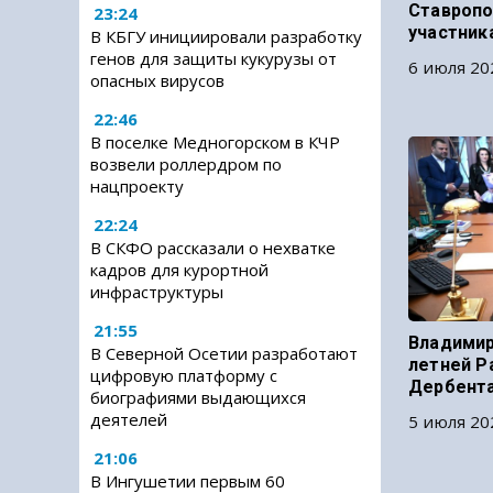
Ставропо
23:24
участник
В КБГУ инициировали разработку
генов для защиты кукурузы от
6 июля 20
опасных вирусов
22:46
В поселке Медногорском в КЧР
возвели роллердром по
нацпроекту
22:24
В СКФО рассказали о нехватке
кадров для курортной
инфраструктуры
21:55
Владимир
В Северной Осетии разработают
летней Р
цифровую платформу с
Дербент
биографиями выдающихся
деятелей
5 июля 20
21:06
В Ингушетии первым 60