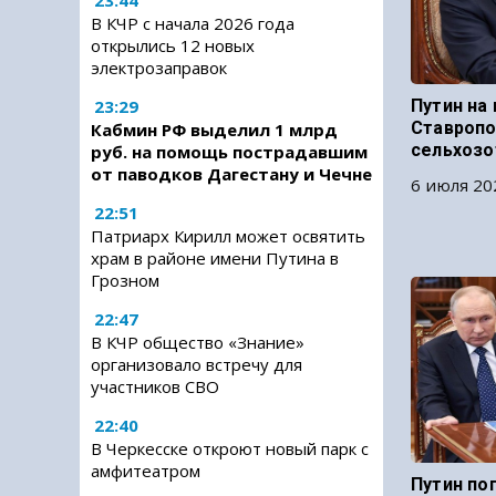
23:44
В КЧР с начала 2026 года
открылись 12 новых
электрозаправок
23:29
Путин на 
Ставропо
Кабмин РФ выделил 1 млрд
сельхозо
руб. на помощь пострадавшим
от паводков Дагестану и Чечне
6 июля 20
22:51
Патриарх Кирилл может освятить
храм в районе имени Путина в
Грозном
22:47
В КЧР общество «Знание»
организовало встречу для
участников СВО
22:40
В Черкесске откроют новый парк с
амфитеатром
Путин по