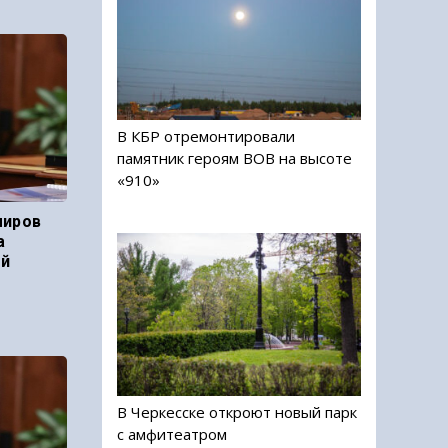
В КБР отремонтировали
памятник героям ВОВ на высоте
«910»
миров
а
ой
В Черкесске откроют новый парк
с амфитеатром