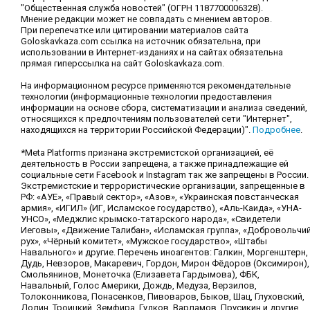
"Общественная служба новостей" (ОГРН 1187700006328).
Мнение редакции может не совпадать с мнением авторов.
При перепечатке или цитировании материалов сайта
Goloskavkaza.com ссылка на источник обязательна, при
использовании в Интернет-изданиях и на сайтах обязательна
прямая гиперссылка на сайт Goloskavkaza.com.
На информационном ресурсе применяются рекомендательные
технологии (информационные технологии предоставления
информации на основе сбора, систематизации и анализа сведений,
относящихся к предпочтениям пользователей сети "Интернет",
находящихся на территории Российской Федерации)".
Подробнее
.
*Meta Platforms признана экстремистской организацией, её
деятельность в России запрещена, а также принадлежащие ей
социальные сети Facebook и Instagram так же запрещены в России.
Экстремистские и террористические организации, запрещенные в
РФ: «АУЕ», «Правый сектор», «Азов», «Украинская повстанческая
армия», «ИГИЛ» (ИГ, Исламское государство), «Аль-Каида», «УНА-
УНСО», «Меджлис крымско-татарского народа», «Свидетели
Иеговы», «Движение Талибан», «Исламская группа», «Добровольчи
рух», «Чёрный комитет», «Мужское государство», «Штабы
Навального» и другие. Перечень иноагентов: Галкин, Моргенштерн,
Дудь, Невзоров, Макаревич, Гордон, Мирон Фёдоров (Оксимирон),
Смольянинов, Монеточка (Елизавета Гардымова), ФБК,
Навальный, Голос Америки, Дождь, Медуза, Верзилов,
Толоконникова, Понасенков, Пивоваров, Быков, Шац, Глуховский,
Долин, Троицкий, Земфира, Гудков, Варламов, Прусикин и другие.