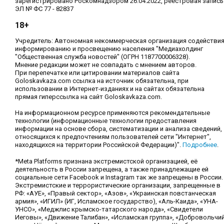
зарегистрировано Роскомнадзором 26.04.2022, реестровая запись
ЭЛ № ФС 77 - 82837
18+
Учредитель: Автономная некоммерческая организация содействи
информированию и просвещению населения "Медиахолдинг
"Общественная служба новостей" (ОГРН 1187700006328).
Мнение редакции может не совпадать с мнением авторов.
При перепечатке или цитировании материалов сайта
Goloskavkaza.com ссылка на источник обязательна, при
использовании в Интернет-изданиях и на сайтах обязательна
прямая гиперссылка на сайт Goloskavkaza.com.
На информационном ресурсе применяются рекомендательные
технологии (информационные технологии предоставления
информации на основе сбора, систематизации и анализа сведений,
относящихся к предпочтениям пользователей сети "Интернет",
находящихся на территории Российской Федерации)".
Подробнее
.
*Meta Platforms признана экстремистской организацией, её
деятельность в России запрещена, а также принадлежащие ей
социальные сети Facebook и Instagram так же запрещены в России.
Экстремистские и террористические организации, запрещенные в
РФ: «АУЕ», «Правый сектор», «Азов», «Украинская повстанческая
армия», «ИГИЛ» (ИГ, Исламское государство), «Аль-Каида», «УНА-
УНСО», «Меджлис крымско-татарского народа», «Свидетели
Иеговы», «Движение Талибан», «Исламская группа», «Добровольчи