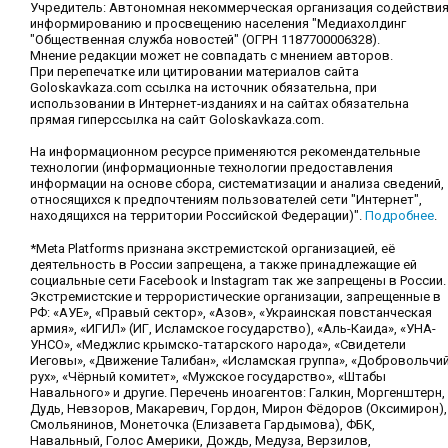
Учредитель: Автономная некоммерческая организация содействи
информированию и просвещению населения "Медиахолдинг
"Общественная служба новостей" (ОГРН 1187700006328).
Мнение редакции может не совпадать с мнением авторов.
При перепечатке или цитировании материалов сайта
Goloskavkaza.com ссылка на источник обязательна, при
использовании в Интернет-изданиях и на сайтах обязательна
прямая гиперссылка на сайт Goloskavkaza.com.
На информационном ресурсе применяются рекомендательные
технологии (информационные технологии предоставления
информации на основе сбора, систематизации и анализа сведений,
относящихся к предпочтениям пользователей сети "Интернет",
находящихся на территории Российской Федерации)".
Подробнее
.
*Meta Platforms признана экстремистской организацией, её
деятельность в России запрещена, а также принадлежащие ей
социальные сети Facebook и Instagram так же запрещены в России.
Экстремистские и террористические организации, запрещенные в
РФ: «АУЕ», «Правый сектор», «Азов», «Украинская повстанческая
армия», «ИГИЛ» (ИГ, Исламское государство), «Аль-Каида», «УНА-
УНСО», «Меджлис крымско-татарского народа», «Свидетели
Иеговы», «Движение Талибан», «Исламская группа», «Добровольчи
рух», «Чёрный комитет», «Мужское государство», «Штабы
Навального» и другие. Перечень иноагентов: Галкин, Моргенштерн,
Дудь, Невзоров, Макаревич, Гордон, Мирон Фёдоров (Оксимирон),
Смольянинов, Монеточка (Елизавета Гардымова), ФБК,
Навальный, Голос Америки, Дождь, Медуза, Верзилов,