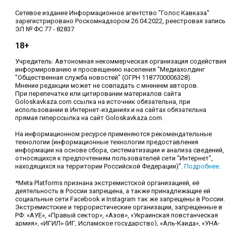
Сетевое издание Информационное агентство "Голос Кавказа"
зарегистрировано Роскомнадзором 26.04.2022, реестровая запись
ЭЛ № ФС 77 - 82837
18+
Учредитель: Автономная некоммерческая организация содействи
информированию и просвещению населения "Медиахолдинг
"Общественная служба новостей" (ОГРН 1187700006328).
Мнение редакции может не совпадать с мнением авторов.
При перепечатке или цитировании материалов сайта
Goloskavkaza.com ссылка на источник обязательна, при
использовании в Интернет-изданиях и на сайтах обязательна
прямая гиперссылка на сайт Goloskavkaza.com.
На информационном ресурсе применяются рекомендательные
технологии (информационные технологии предоставления
информации на основе сбора, систематизации и анализа сведений,
относящихся к предпочтениям пользователей сети "Интернет",
находящихся на территории Российской Федерации)".
Подробнее
.
*Meta Platforms признана экстремистской организацией, её
деятельность в России запрещена, а также принадлежащие ей
социальные сети Facebook и Instagram так же запрещены в России.
Экстремистские и террористические организации, запрещенные в
РФ: «АУЕ», «Правый сектор», «Азов», «Украинская повстанческая
армия», «ИГИЛ» (ИГ, Исламское государство), «Аль-Каида», «УНА-