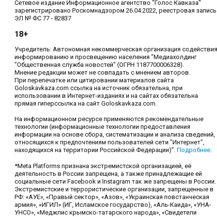
Сетевое издание Информационное агентство "Голос Кавказа"
зарегистрировано Роскомнадзором 26.04.2022, реестровая запись
ЭЛ № ФС 77 - 82837
18+
Учредитель: Автономная некоммерческая организация содействи
информированию и просвещению населения "Медиахолдинг
"Общественная служба новостей" (ОГРН 1187700006328).
Мнение редакции может не совпадать с мнением авторов.
При перепечатке или цитировании материалов сайта
Goloskavkaza.com ссылка на источник обязательна, при
использовании в Интернет-изданиях и на сайтах обязательна
прямая гиперссылка на сайт Goloskavkaza.com.
На информационном ресурсе применяются рекомендательные
технологии (информационные технологии предоставления
информации на основе сбора, систематизации и анализа сведений,
относящихся к предпочтениям пользователей сети "Интернет",
находящихся на территории Российской Федерации)".
Подробнее
.
*Meta Platforms признана экстремистской организацией, её
деятельность в России запрещена, а также принадлежащие ей
социальные сети Facebook и Instagram так же запрещены в России.
Экстремистские и террористические организации, запрещенные в
РФ: «АУЕ», «Правый сектор», «Азов», «Украинская повстанческая
армия», «ИГИЛ» (ИГ, Исламское государство), «Аль-Каида», «УНА-
УНСО», «Меджлис крымско-татарского народа», «Свидетели