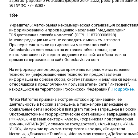
зарегистрировано Роскомнадзором 26.04.2022, реестровая запись
ЭЛ № ФС 77 - 82837
18+
Учредитель: Автономная некоммерческая организация содействи
информированию и просвещению населения "Медиахолдинг
"Общественная служба новостей" (ОГРН 1187700006328).
Мнение редакции может не совпадать с мнением авторов.
При перепечатке или цитировании материалов сайта
Goloskavkaza.com ссылка на источник обязательна, при
использовании в Интернет-изданиях и на сайтах обязательна
прямая гиперссылка на сайт Goloskavkaza.com.
На информационном ресурсе применяются рекомендательные
технологии (информационные технологии предоставления
информации на основе сбора, систематизации и анализа сведений,
относящихся к предпочтениям пользователей сети "Интернет",
находящихся на территории Российской Федерации)".
Подробнее
.
*Meta Platforms признана экстремистской организацией, её
деятельность в России запрещена, а также принадлежащие ей
социальные сети Facebook и Instagram так же запрещены в России.
Экстремистские и террористические организации, запрещенные в
РФ: «АУЕ», «Правый сектор», «Азов», «Украинская повстанческая
армия», «ИГИЛ» (ИГ, Исламское государство), «Аль-Каида», «УНА-
УНСО», «Меджлис крымско-татарского народа», «Свидетели
Иеговы», «Движение Талибан», «Исламская группа», «Добровольчи