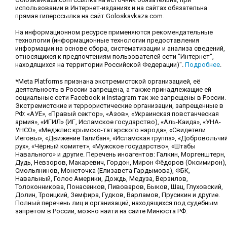
использовании в Интернет-изданиях и на сайтах обязательна
прямая гиперссылка на сайт Goloskavkaza.com.
На информационном ресурсе применяются рекомендательные
технологии (информационные технологии предоставления
информации на основе сбора, систематизации и анализа сведений,
относящихся к предпочтениям пользователей сети "Интернет",
находящихся на территории Российской Федерации)".
Подробнее
.
*Meta Platforms признана экстремистской организацией, её
деятельность в России запрещена, а также принадлежащие ей
социальные сети Facebook и Instagram так же запрещены в России.
Экстремистские и террористические организации, запрещенные в
РФ: «АУЕ», «Правый сектор», «Азов», «Украинская повстанческая
армия», «ИГИЛ» (ИГ, Исламское государство), «Аль-Каида», «УНА-
УНСО», «Меджлис крымско-татарского народа», «Свидетели
Иеговы», «Движение Талибан», «Исламская группа», «Добровольчи
рух», «Чёрный комитет», «Мужское государство», «Штабы
Навального» и другие. Перечень иноагентов: Галкин, Моргенштерн,
Дудь, Невзоров, Макаревич, Гордон, Мирон Фёдоров (Оксимирон),
Смольянинов, Монеточка (Елизавета Гардымова), ФБК,
Навальный, Голос Америки, Дождь, Медуза, Верзилов,
Толоконникова, Понасенков, Пивоваров, Быков, Шац, Глуховский,
Долин, Троицкий, Земфира, Гудков, Варламов, Прусикин и другие.
Полный перечень лиц и организаций, находящихся под судебным
запретом в России, можно найти на сайте Минюста РФ.