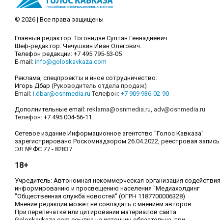
© 2026 | Все права защищены
Главный редактор: Тогонидзе Султан Геннадиевич.
Шеф-редактор: Чечушкин Иван Олегович.
Телефон редакции: +7 495 795-53-05
E-mail:
info@goloskavkaza.com
Реклама, спецпроекты и иное сотрудничество:
Игорь Дбар
(Руководитель отдела продаж)
Email:
i.dbar@osnmedia.ru
Телефон:
+7 909 936-02-90
Дополнительные email:
reklama@osnmedia.ru
,
adv@osnmedia.ru
Телефон:
+7 495 004-56-11
Сетевое издание Информационное агентство "Голос Кавказа"
зарегистрировано Роскомнадзором 26.04.2022, реестровая запись
ЭЛ № ФС 77 - 82837
18+
Учредитель: Автономная некоммерческая организация содействи
информированию и просвещению населения "Медиахолдинг
"Общественная служба новостей" (ОГРН 1187700006328).
Мнение редакции может не совпадать с мнением авторов.
При перепечатке или цитировании материалов сайта
Goloskavkaza.com ссылка на источник обязательна, при