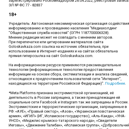
зарегистрировано Роскомнадзором 26.04.2022, реестровая запись
ЭЛ № ФС 77 - 82837
18+
Учредитель: Автономная некоммерческая организация содействи
информированию и просвещению населения "Медиахолдинг
"Общественная служба новостей" (ОГРН 1187700006328).
Мнение редакции может не совпадать с мнением авторов.
При перепечатке или цитировании материалов сайта
Goloskavkaza.com ссылка на источник обязательна, при
использовании в Интернет-изданиях и на сайтах обязательна
прямая гиперссылка на сайт Goloskavkaza.com.
На информационном ресурсе применяются рекомендательные
технологии (информационные технологии предоставления
информации на основе сбора, систематизации и анализа сведений,
относящихся к предпочтениям пользователей сети "Интернет",
находящихся на территории Российской Федерации)".
Подробнее
.
*Meta Platforms признана экстремистской организацией, её
деятельность в России запрещена, а также принадлежащие ей
социальные сети Facebook и Instagram так же запрещены в России.
Экстремистские и террористические организации, запрещенные в
РФ: «АУЕ», «Правый сектор», «Азов», «Украинская повстанческая
армия», «ИГИЛ» (ИГ, Исламское государство), «Аль-Каида», «УНА-
УНСО», «Меджлис крымско-татарского народа», «Свидетели
Иеговы», «Движение Талибан», «Исламская группа», «Добровольчи