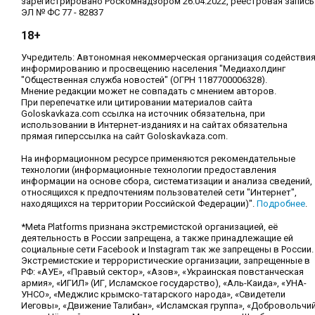
зарегистрировано Роскомнадзором 26.04.2022, реестровая запись
ЭЛ № ФС 77 - 82837
18+
Учредитель: Автономная некоммерческая организация содействи
информированию и просвещению населения "Медиахолдинг
"Общественная служба новостей" (ОГРН 1187700006328).
Мнение редакции может не совпадать с мнением авторов.
При перепечатке или цитировании материалов сайта
Goloskavkaza.com ссылка на источник обязательна, при
использовании в Интернет-изданиях и на сайтах обязательна
прямая гиперссылка на сайт Goloskavkaza.com.
На информационном ресурсе применяются рекомендательные
технологии (информационные технологии предоставления
информации на основе сбора, систематизации и анализа сведений,
относящихся к предпочтениям пользователей сети "Интернет",
находящихся на территории Российской Федерации)".
Подробнее
.
*Meta Platforms признана экстремистской организацией, её
деятельность в России запрещена, а также принадлежащие ей
социальные сети Facebook и Instagram так же запрещены в России.
Экстремистские и террористические организации, запрещенные в
РФ: «АУЕ», «Правый сектор», «Азов», «Украинская повстанческая
армия», «ИГИЛ» (ИГ, Исламское государство), «Аль-Каида», «УНА-
УНСО», «Меджлис крымско-татарского народа», «Свидетели
Иеговы», «Движение Талибан», «Исламская группа», «Добровольчи