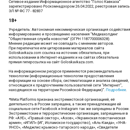
Сетевое издание Информационное агентство "Голос Кавказа"
зарегистрировано Роскомнадзором 26.04.2022, реестровая запись
ЭЛ № ФС 77 - 82837
18+
Учредитель: Автономная некоммерческая организация содействи
информированию и просвещению населения "Медиахолдинг
"Общественная служба новостей" (ОГРН 1187700006328).
Мнение редакции может не совпадать с мнением авторов.
При перепечатке или цитировании материалов сайта
Goloskavkaza.com ссылка на источник обязательна, при
использовании в Интернет-изданиях и на сайтах обязательна
прямая гиперссылка на сайт Goloskavkaza.com.
На информационном ресурсе применяются рекомендательные
технологии (информационные технологии предоставления
информации на основе сбора, систематизации и анализа сведений,
относящихся к предпочтениям пользователей сети "Интернет",
находящихся на территории Российской Федерации)".
Подробнее
.
*Meta Platforms признана экстремистской организацией, её
деятельность в России запрещена, а также принадлежащие ей
социальные сети Facebook и Instagram так же запрещены в России.
Экстремистские и террористические организации, запрещенные в
РФ: «АУЕ», «Правый сектор», «Азов», «Украинская повстанческая
армия», «ИГИЛ» (ИГ, Исламское государство), «Аль-Каида», «УНА-
УНСО», «Меджлис крымско-татарского народа», «Свидетели