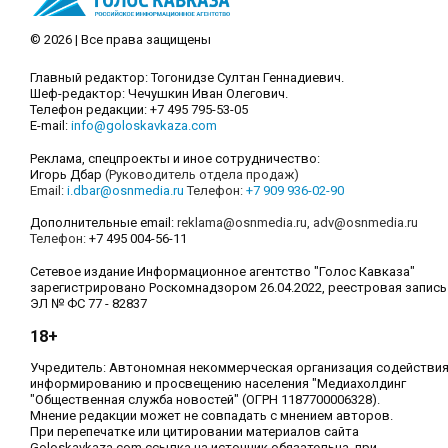
© 2026 | Все права защищены
Главный редактор: Тогонидзе Султан Геннадиевич.
Шеф-редактор: Чечушкин Иван Олегович.
Телефон редакции: +7 495 795-53-05
E-mail:
info@goloskavkaza.com
Реклама, спецпроекты и иное сотрудничество:
Игорь Дбар
(Руководитель отдела продаж)
Email:
i.dbar@osnmedia.ru
Телефон:
+7 909 936-02-90
Дополнительные email:
reklama@osnmedia.ru
,
adv@osnmedia.ru
Телефон:
+7 495 004-56-11
Сетевое издание Информационное агентство "Голос Кавказа"
зарегистрировано Роскомнадзором 26.04.2022, реестровая запись
ЭЛ № ФС 77 - 82837
18+
Учредитель: Автономная некоммерческая организация содействи
информированию и просвещению населения "Медиахолдинг
"Общественная служба новостей" (ОГРН 1187700006328).
Мнение редакции может не совпадать с мнением авторов.
При перепечатке или цитировании материалов сайта
Goloskavkaza.com ссылка на источник обязательна, при