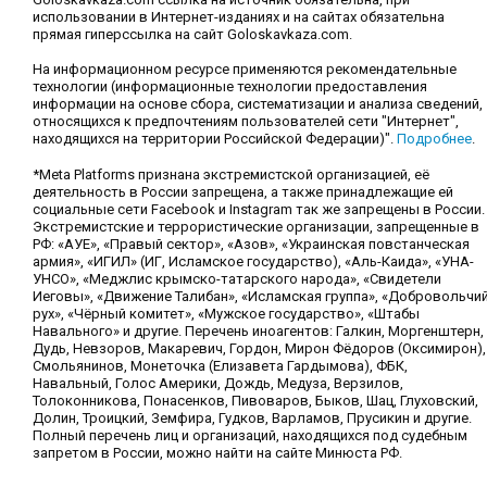
использовании в Интернет-изданиях и на сайтах обязательна
прямая гиперссылка на сайт Goloskavkaza.com.
На информационном ресурсе применяются рекомендательные
технологии (информационные технологии предоставления
информации на основе сбора, систематизации и анализа сведений,
относящихся к предпочтениям пользователей сети "Интернет",
находящихся на территории Российской Федерации)".
Подробнее
.
*Meta Platforms признана экстремистской организацией, её
деятельность в России запрещена, а также принадлежащие ей
социальные сети Facebook и Instagram так же запрещены в России.
Экстремистские и террористические организации, запрещенные в
РФ: «АУЕ», «Правый сектор», «Азов», «Украинская повстанческая
армия», «ИГИЛ» (ИГ, Исламское государство), «Аль-Каида», «УНА-
УНСО», «Меджлис крымско-татарского народа», «Свидетели
Иеговы», «Движение Талибан», «Исламская группа», «Добровольчи
рух», «Чёрный комитет», «Мужское государство», «Штабы
Навального» и другие. Перечень иноагентов: Галкин, Моргенштерн,
Дудь, Невзоров, Макаревич, Гордон, Мирон Фёдоров (Оксимирон),
Смольянинов, Монеточка (Елизавета Гардымова), ФБК,
Навальный, Голос Америки, Дождь, Медуза, Верзилов,
Толоконникова, Понасенков, Пивоваров, Быков, Шац, Глуховский,
Долин, Троицкий, Земфира, Гудков, Варламов, Прусикин и другие.
Полный перечень лиц и организаций, находящихся под судебным
запретом в России, можно найти на сайте Минюста РФ.