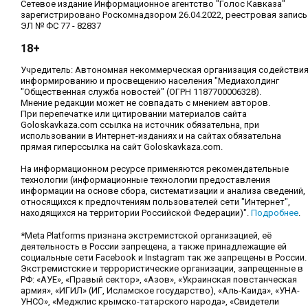
Сетевое издание Информационное агентство "Голос Кавказа"
зарегистрировано Роскомнадзором 26.04.2022, реестровая запись
ЭЛ № ФС 77 - 82837
18+
Учредитель: Автономная некоммерческая организация содействи
информированию и просвещению населения "Медиахолдинг
"Общественная служба новостей" (ОГРН 1187700006328).
Мнение редакции может не совпадать с мнением авторов.
При перепечатке или цитировании материалов сайта
Goloskavkaza.com ссылка на источник обязательна, при
использовании в Интернет-изданиях и на сайтах обязательна
прямая гиперссылка на сайт Goloskavkaza.com.
На информационном ресурсе применяются рекомендательные
технологии (информационные технологии предоставления
информации на основе сбора, систематизации и анализа сведений,
относящихся к предпочтениям пользователей сети "Интернет",
находящихся на территории Российской Федерации)".
Подробнее
.
*Meta Platforms признана экстремистской организацией, её
деятельность в России запрещена, а также принадлежащие ей
социальные сети Facebook и Instagram так же запрещены в России.
Экстремистские и террористические организации, запрещенные в
РФ: «АУЕ», «Правый сектор», «Азов», «Украинская повстанческая
армия», «ИГИЛ» (ИГ, Исламское государство), «Аль-Каида», «УНА-
УНСО», «Меджлис крымско-татарского народа», «Свидетели