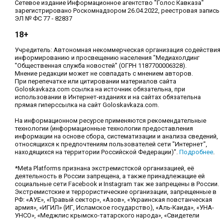
Сетевое издание Информационное агентство "Голос Кавказа"
зарегистрировано Роскомнадзором 26.04.2022, реестровая запись
ЭЛ № ФС 77 - 82837
18+
Учредитель: Автономная некоммерческая организация содействи
информированию и просвещению населения "Медиахолдинг
"Общественная служба новостей" (ОГРН 1187700006328).
Мнение редакции может не совпадать с мнением авторов.
При перепечатке или цитировании материалов сайта
Goloskavkaza.com ссылка на источник обязательна, при
использовании в Интернет-изданиях и на сайтах обязательна
прямая гиперссылка на сайт Goloskavkaza.com.
На информационном ресурсе применяются рекомендательные
технологии (информационные технологии предоставления
информации на основе сбора, систематизации и анализа сведений,
относящихся к предпочтениям пользователей сети "Интернет",
находящихся на территории Российской Федерации)".
Подробнее
.
*Meta Platforms признана экстремистской организацией, её
деятельность в России запрещена, а также принадлежащие ей
социальные сети Facebook и Instagram так же запрещены в России.
Экстремистские и террористические организации, запрещенные в
РФ: «АУЕ», «Правый сектор», «Азов», «Украинская повстанческая
армия», «ИГИЛ» (ИГ, Исламское государство), «Аль-Каида», «УНА-
УНСО», «Меджлис крымско-татарского народа», «Свидетели