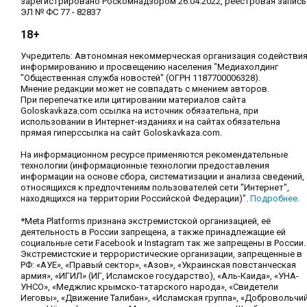
зарегистрировано Роскомнадзором 26.04.2022, реестровая запись
ЭЛ № ФС 77 - 82837
18+
Учредитель: Автономная некоммерческая организация содействи
информированию и просвещению населения "Медиахолдинг
"Общественная служба новостей" (ОГРН 1187700006328).
Мнение редакции может не совпадать с мнением авторов.
При перепечатке или цитировании материалов сайта
Goloskavkaza.com ссылка на источник обязательна, при
использовании в Интернет-изданиях и на сайтах обязательна
прямая гиперссылка на сайт Goloskavkaza.com.
На информационном ресурсе применяются рекомендательные
технологии (информационные технологии предоставления
информации на основе сбора, систематизации и анализа сведений,
относящихся к предпочтениям пользователей сети "Интернет",
находящихся на территории Российской Федерации)".
Подробнее
.
*Meta Platforms признана экстремистской организацией, её
деятельность в России запрещена, а также принадлежащие ей
социальные сети Facebook и Instagram так же запрещены в России.
Экстремистские и террористические организации, запрещенные в
РФ: «АУЕ», «Правый сектор», «Азов», «Украинская повстанческая
армия», «ИГИЛ» (ИГ, Исламское государство), «Аль-Каида», «УНА-
УНСО», «Меджлис крымско-татарского народа», «Свидетели
Иеговы», «Движение Талибан», «Исламская группа», «Добровольчи