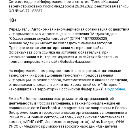
Сетевое издание Информационное агентство "Голос Кавказа"
зарегистрировано Роскомнадзором 26.04.2022, реестровая запись
ЭЛ № ФС 77 - 82837
18+
Учредитель: Автономная некоммерческая организация содействи
информированию и просвещению населения "Медиахолдинг
"Общественная служба новостей" (ОГРН 1187700006328).
Мнение редакции может не совпадать с мнением авторов.
При перепечатке или цитировании материалов сайта
Goloskavkaza.com ссылка на источник обязательна, при
использовании в Интернет-изданиях и на сайтах обязательна
прямая гиперссылка на сайт Goloskavkaza.com.
На информационном ресурсе применяются рекомендательные
технологии (информационные технологии предоставления
информации на основе сбора, систематизации и анализа сведений,
относящихся к предпочтениям пользователей сети "Интернет",
находящихся на территории Российской Федерации)".
Подробнее
.
*Meta Platforms признана экстремистской организацией, её
деятельность в России запрещена, а также принадлежащие ей
социальные сети Facebook и Instagram так же запрещены в России.
Экстремистские и террористические организации, запрещенные в
РФ: «АУЕ», «Правый сектор», «Азов», «Украинская повстанческая
армия», «ИГИЛ» (ИГ, Исламское государство), «Аль-Каида», «УНА-
УНСО», «Меджлис крымско-татарского народа», «Свидетели