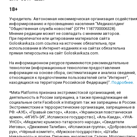
18+
Учредитель: Автономная некоммерческая организация содействи
информированию и просвещению населения "Медиахолдинг
"Общественная служба новостей" (ОГРН 1187700006328).
Мнение редакции может не совпадать с мнением авторов.
При перепечатке или цитировании материалов сайта
Goloskavkaza.com ссылка на источник обязательна, при
использовании в Интернет-изданиях и на сайтах обязательна
прямая гиперссылка на сайт Goloskavkaza.com.
На информационном ресурсе применяются рекомендательные
технологии (информационные технологии предоставления
информации на основе сбора, систематизации и анализа сведений,
относящихся к предпочтениям пользователей сети "Интернет",
находящихся на территории Российской Федерации)".
Подробнее
.
*Meta Platforms признана экстремистской организацией, её
деятельность в России запрещена, а также принадлежащие ей
социальные сети Facebook и Instagram так же запрещены в России.
Экстремистские и террористические организации, запрещенные в
РФ: «АУЕ», «Правый сектор», «Азов», «Украинская повстанческая
армия», «ИГИЛ» (ИГ, Исламское государство), «Аль-Каида», «УНА-
УНСО», «Меджлис крымско-татарского народа», «Свидетели
Иеговы», «Движение Талибан», «Исламская группа», «Добровольчи
рух», «Чёрный комитет», «Мужское государство», «Штабы
Навального» и другие. Перечень иноагентов: Галкин, Моргенштерн,