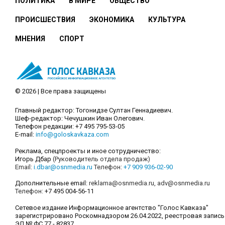
ПОЛИТИКА
В МИРЕ
ОБЩЕСТВО
ПРОИСШЕСТВИЯ
ЭКОНОМИКА
КУЛЬТУРА
МНЕНИЯ
СПОРТ
© 2026 | Все права защищены
Главный редактор: Тогонидзе Султан Геннадиевич.
Шеф-редактор: Чечушкин Иван Олегович.
Телефон редакции: +7 495 795-53-05
E-mail:
info@goloskavkaza.com
Реклама, спецпроекты и иное сотрудничество:
Игорь Дбар
(Руководитель отдела продаж)
Email:
i.dbar@osnmedia.ru
Телефон:
+7 909 936-02-90
Дополнительные email:
reklama@osnmedia.ru
,
adv@osnmedia.ru
Телефон:
+7 495 004-56-11
Сетевое издание Информационное агентство "Голос Кавказа"
зарегистрировано Роскомнадзором 26.04.2022, реестровая запись
ЭЛ № ФС 77 - 82837