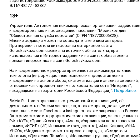
зарегистрировано Роскомнадзором 26.04.2022, реестровая запись
ЭЛ № ФС 77 - 82837
18+
Учредитель: Автономная некоммерческая организация содействи
информированию и просвещению населения "Медиахолдинг
"Общественная служба новостей" (ОГРН 1187700006328).
Мнение редакции может не совпадать с мнением авторов.
При перепечатке или цитировании материалов сайта
Goloskavkaza.com ссылка на источник обязательна, при
использовании в Интернет-изданиях и на сайтах обязательна
прямая гиперссылка на сайт Goloskavkaza.com.
На информационном ресурсе применяются рекомендательные
технологии (информационные технологии предоставления
информации на основе сбора, систематизации и анализа сведений,
относящихся к предпочтениям пользователей сети "Интернет",
находящихся на территории Российской Федерации)".
Подробнее
.
*Meta Platforms признана экстремистской организацией, её
деятельность в России запрещена, а также принадлежащие ей
социальные сети Facebook и Instagram так же запрещены в России.
Экстремистские и террористические организации, запрещенные в
РФ: «АУЕ», «Правый сектор», «Азов», «Украинская повстанческая
армия», «ИГИЛ» (ИГ, Исламское государство), «Аль-Каида», «УНА-
УНСО», «Меджлис крымско-татарского народа», «Свидетели
Иеговы», «Движение Талибан», «Исламская группа», «Добровольчи