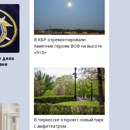
В КБР отремонтировали
памятник героям ВОВ на высоте
«910»
е дело
ане
В Черкесске откроют новый парк
с амфитеатром