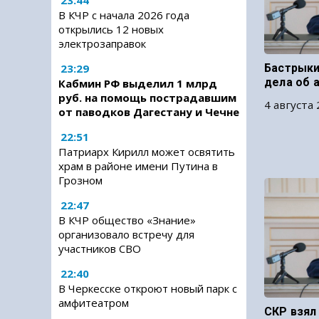
23:44
В КЧР с начала 2026 года
открылись 12 новых
электрозаправок
23:29
Бастрыки
дела об 
Кабмин РФ выделил 1 млрд
руб. на помощь пострадавшим
4 августа 
от паводков Дагестану и Чечне
22:51
Патриарх Кирилл может освятить
храм в районе имени Путина в
Грозном
22:47
В КЧР общество «Знание»
организовало встречу для
участников СВО
22:40
В Черкесске откроют новый парк с
амфитеатром
СКР взял