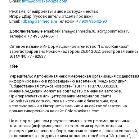
E-mail:
info@goloskavkaza.com
Реклама, спецпроекты и иное сотрудничество:
Игорь Дбар
(Руководитель отдела продаж)
Email:
i.dbar@osnmedia.ru
Телефон:
+7 909 936-02-90
Дополнительные email:
reklama@osnmedia.ru
,
adv@osnmedia.ru
Телефон:
+7 495 004-56-11
Сетевое издание Информационное агентство "Голос Кавказа"
зарегистрировано Роскомнадзором 26.04.2022, реестровая запись
ЭЛ № ФС 77 - 82837
18+
Учредитель: Автономная некоммерческая организация содействи
информированию и просвещению населения "Медиахолдинг
"Общественная служба новостей" (ОГРН 1187700006328).
Мнение редакции может не совпадать с мнением авторов.
При перепечатке или цитировании материалов сайта
Goloskavkaza.com ссылка на источник обязательна, при
использовании в Интернет-изданиях и на сайтах обязательна
прямая гиперссылка на сайт Goloskavkaza.com.
На информационном ресурсе применяются рекомендательные
технологии (информационные технологии предоставления
информации на основе сбора, систематизации и анализа сведений,
относящихся к предпочтениям пользователей сети "Интернет",