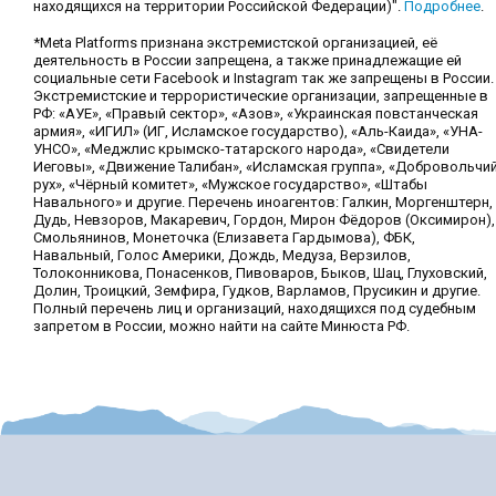
находящихся на территории Российской Федерации)".
Подробнее
.
*Meta Platforms признана экстремистской организацией, её
деятельность в России запрещена, а также принадлежащие ей
социальные сети Facebook и Instagram так же запрещены в России.
Экстремистские и террористические организации, запрещенные в
РФ: «АУЕ», «Правый сектор», «Азов», «Украинская повстанческая
армия», «ИГИЛ» (ИГ, Исламское государство), «Аль-Каида», «УНА-
УНСО», «Меджлис крымско-татарского народа», «Свидетели
Иеговы», «Движение Талибан», «Исламская группа», «Добровольчи
рух», «Чёрный комитет», «Мужское государство», «Штабы
Навального» и другие. Перечень иноагентов: Галкин, Моргенштерн,
Дудь, Невзоров, Макаревич, Гордон, Мирон Фёдоров (Оксимирон),
Смольянинов, Монеточка (Елизавета Гардымова), ФБК,
Навальный, Голос Америки, Дождь, Медуза, Верзилов,
Толоконникова, Понасенков, Пивоваров, Быков, Шац, Глуховский,
Долин, Троицкий, Земфира, Гудков, Варламов, Прусикин и другие.
Полный перечень лиц и организаций, находящихся под судебным
запретом в России, можно найти на сайте Минюста РФ.