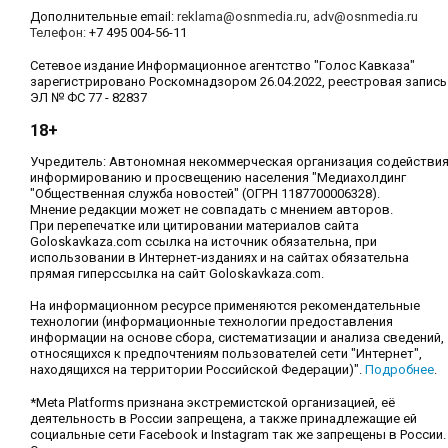
Дополнительные email:
reklama@osnmedia.ru
,
adv@osnmedia.ru
Телефон:
+7 495 004-56-11
Сетевое издание Информационное агентство "Голос Кавказа"
зарегистрировано Роскомнадзором 26.04.2022, реестровая запись
ЭЛ № ФС 77 - 82837
18+
Учредитель: Автономная некоммерческая организация содействи
информированию и просвещению населения "Медиахолдинг
"Общественная служба новостей" (ОГРН 1187700006328).
Мнение редакции может не совпадать с мнением авторов.
При перепечатке или цитировании материалов сайта
Goloskavkaza.com ссылка на источник обязательна, при
использовании в Интернет-изданиях и на сайтах обязательна
прямая гиперссылка на сайт Goloskavkaza.com.
На информационном ресурсе применяются рекомендательные
технологии (информационные технологии предоставления
информации на основе сбора, систематизации и анализа сведений,
относящихся к предпочтениям пользователей сети "Интернет",
находящихся на территории Российской Федерации)".
Подробнее
.
*Meta Platforms признана экстремистской организацией, её
деятельность в России запрещена, а также принадлежащие ей
социальные сети Facebook и Instagram так же запрещены в России.