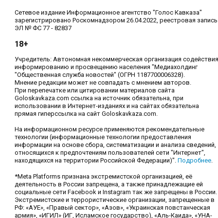
Сетевое издание Информационное агентство "Голос Кавказа"
зарегистрировано Роскомнадзором 26.04.2022, реестровая запись
ЭЛ № ФС 77 - 82837
18+
Учредитель: Автономная некоммерческая организация содействи
информированию и просвещению населения "Медиахолдинг
"Общественная служба новостей" (ОГРН 1187700006328).
Мнение редакции может не совпадать с мнением авторов.
При перепечатке или цитировании материалов сайта
Goloskavkaza.com ссылка на источник обязательна, при
использовании в Интернет-изданиях и на сайтах обязательна
прямая гиперссылка на сайт Goloskavkaza.com.
На информационном ресурсе применяются рекомендательные
технологии (информационные технологии предоставления
информации на основе сбора, систематизации и анализа сведений,
относящихся к предпочтениям пользователей сети "Интернет",
находящихся на территории Российской Федерации)".
Подробнее
.
*Meta Platforms признана экстремистской организацией, её
деятельность в России запрещена, а также принадлежащие ей
социальные сети Facebook и Instagram так же запрещены в России.
Экстремистские и террористические организации, запрещенные в
РФ: «АУЕ», «Правый сектор», «Азов», «Украинская повстанческая
армия», «ИГИЛ» (ИГ, Исламское государство), «Аль-Каида», «УНА-