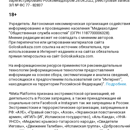
зарегистрировано Роскомнадзором 26.04.2022, реестровая запись
ЭЛ № ФС 77 - 82837
18+
Учредитель: Автономная некоммерческая организация содействи
информированию и просвещению населения "Медиахолдинг
"Общественная служба новостей" (ОГРН 1187700006328).
Мнение редакции может не совпадать с мнением авторов.
При перепечатке или цитировании материалов сайта
Goloskavkaza.com ссылка на источник обязательна, при
использовании в Интернет-изданиях и на сайтах обязательна
прямая гиперссылка на сайт Goloskavkaza.com.
На информационном ресурсе применяются рекомендательные
технологии (информационные технологии предоставления
информации на основе сбора, систематизации и анализа сведений,
относящихся к предпочтениям пользователей сети "Интернет",
находящихся на территории Российской Федерации)".
Подробнее
.
*Meta Platforms признана экстремистской организацией, её
деятельность в России запрещена, а также принадлежащие ей
социальные сети Facebook и Instagram так же запрещены в России.
Экстремистские и террористические организации, запрещенные в
РФ: «АУЕ», «Правый сектор», «Азов», «Украинская повстанческая
армия», «ИГИЛ» (ИГ, Исламское государство), «Аль-Каида», «УНА-
УНСО», «Меджлис крымско-татарского народа», «Свидетели
Иеговы», «Движение Талибан», «Исламская группа», «Добровольчи