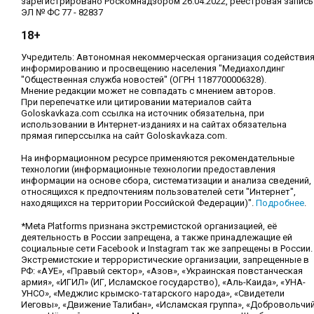
зарегистрировано Роскомнадзором 26.04.2022, реестровая запись
ЭЛ № ФС 77 - 82837
18+
Учредитель: Автономная некоммерческая организация содействи
информированию и просвещению населения "Медиахолдинг
"Общественная служба новостей" (ОГРН 1187700006328).
Мнение редакции может не совпадать с мнением авторов.
При перепечатке или цитировании материалов сайта
Goloskavkaza.com ссылка на источник обязательна, при
использовании в Интернет-изданиях и на сайтах обязательна
прямая гиперссылка на сайт Goloskavkaza.com.
На информационном ресурсе применяются рекомендательные
технологии (информационные технологии предоставления
информации на основе сбора, систематизации и анализа сведений,
относящихся к предпочтениям пользователей сети "Интернет",
находящихся на территории Российской Федерации)".
Подробнее
.
*Meta Platforms признана экстремистской организацией, её
деятельность в России запрещена, а также принадлежащие ей
социальные сети Facebook и Instagram так же запрещены в России.
Экстремистские и террористические организации, запрещенные в
РФ: «АУЕ», «Правый сектор», «Азов», «Украинская повстанческая
армия», «ИГИЛ» (ИГ, Исламское государство), «Аль-Каида», «УНА-
УНСО», «Меджлис крымско-татарского народа», «Свидетели
Иеговы», «Движение Талибан», «Исламская группа», «Добровольчи