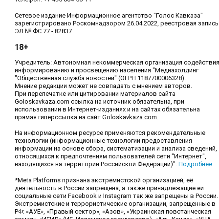
Сетевое издание Информационное агентство "Голос Кавказа"
зарегистрировано Роскомнадзором 26.04.2022, реестровая запись
ЭЛ № ФС 77 - 82837
18+
Учредитель: Автономная некоммерческая организация содействи
информированию и просвещению населения "Медиахолдинг
"Общественная служба новостей" (ОГРН 1187700006328).
Мнение редакции может не совпадать с мнением авторов.
При перепечатке или цитировании материалов сайта
Goloskavkaza.com ссылка на источник обязательна, при
использовании в Интернет-изданиях и на сайтах обязательна
прямая гиперссылка на сайт Goloskavkaza.com.
На информационном ресурсе применяются рекомендательные
технологии (информационные технологии предоставления
информации на основе сбора, систематизации и анализа сведений,
относящихся к предпочтениям пользователей сети "Интернет",
находящихся на территории Российской Федерации)".
Подробнее
.
*Meta Platforms признана экстремистской организацией, её
деятельность в России запрещена, а также принадлежащие ей
социальные сети Facebook и Instagram так же запрещены в России.
Экстремистские и террористические организации, запрещенные в
РФ: «АУЕ», «Правый сектор», «Азов», «Украинская повстанческая