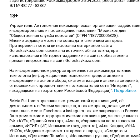
зарегистрировано Роскомнадзором 26.04.2022, реестровая запись
ЭЛ № ФС 77 - 82837
18+
Учредитель: Автономная некоммерческая организация содействи
информированию и просвещению населения "Медиахолдинг
"Общественная служба новостей" (ОГРН 1187700006328).
Мнение редакции может не совпадать с мнением авторов.
При перепечатке или цитировании материалов сайта
Goloskavkaza.com ссылка на источник обязательна, при
использовании в Интернет-изданиях и на сайтах обязательна
прямая гиперссылка на сайт Goloskavkaza.com.
На информационном ресурсе применяются рекомендательные
технологии (информационные технологии предоставления
информации на основе сбора, систематизации и анализа сведений,
относящихся к предпочтениям пользователей сети "Интернет",
находящихся на территории Российской Федерации)".
Подробнее
.
*Meta Platforms признана экстремистской организацией, её
деятельность в России запрещена, а также принадлежащие ей
социальные сети Facebook и Instagram так же запрещены в России.
Экстремистские и террористические организации, запрещенные в
РФ: «АУЕ», «Правый сектор», «Азов», «Украинская повстанческая
армия», «ИГИЛ» (ИГ, Исламское государство), «Аль-Каида», «УНА-
УНСО», «Меджлис крымско-татарского народа», «Свидетели
Иеговы», «Движение Талибан», «Исламская группа», «Добровольчи