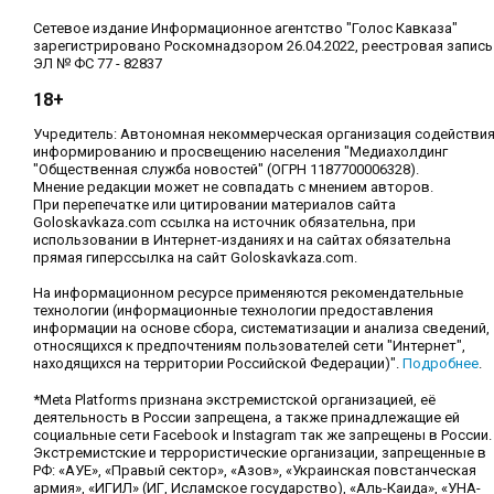
Сетевое издание Информационное агентство "Голос Кавказа"
зарегистрировано Роскомнадзором 26.04.2022, реестровая запись
ЭЛ № ФС 77 - 82837
18+
Учредитель: Автономная некоммерческая организация содействи
информированию и просвещению населения "Медиахолдинг
"Общественная служба новостей" (ОГРН 1187700006328).
Мнение редакции может не совпадать с мнением авторов.
При перепечатке или цитировании материалов сайта
Goloskavkaza.com ссылка на источник обязательна, при
использовании в Интернет-изданиях и на сайтах обязательна
прямая гиперссылка на сайт Goloskavkaza.com.
На информационном ресурсе применяются рекомендательные
технологии (информационные технологии предоставления
информации на основе сбора, систематизации и анализа сведений,
относящихся к предпочтениям пользователей сети "Интернет",
находящихся на территории Российской Федерации)".
Подробнее
.
*Meta Platforms признана экстремистской организацией, её
деятельность в России запрещена, а также принадлежащие ей
социальные сети Facebook и Instagram так же запрещены в России.
Экстремистские и террористические организации, запрещенные в
РФ: «АУЕ», «Правый сектор», «Азов», «Украинская повстанческая
армия», «ИГИЛ» (ИГ, Исламское государство), «Аль-Каида», «УНА-