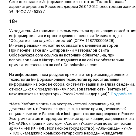
Сетевое издание Информационное агентство "Голос Кавказа"
зарегистрировано Роскомнадзором 26.04.2022, реестровая запись
ЭЛ № ФС 77 - 82837
18+
Учредитель: Автономная некоммерческая организация содействи
информированию и просвещению населения "Медиахолдинг
"Общественная служба новостей" (ОГРН 1187700006328).
Мнение редакции может не совпадать с мнением авторов.
При перепечатке или цитировании материалов сайта
Goloskavkaza.com ссылка на источник обязательна, при
использовании в Интернет-изданиях и на сайтах обязательна
прямая гиперссылка на сайт Goloskavkaza.com.
На информационном ресурсе применяются рекомендательные
технологии (информационные технологии предоставления
информации на основе сбора, систематизации и анализа сведений,
относящихся к предпочтениям пользователей сети "Интернет",
находящихся на территории Российской Федерации)".
Подробнее
.
*Meta Platforms признана экстремистской организацией, её
деятельность в России запрещена, а также принадлежащие ей
социальные сети Facebook и Instagram так же запрещены в России.
Экстремистские и террористические организации, запрещенные в
РФ: «АУЕ», «Правый сектор», «Азов», «Украинская повстанческая
армия», «ИГИЛ» (ИГ, Исламское государство), «Аль-Каида», «УНА-
УНСО», «Меджлис крымско-татарского народа», «Свидетели